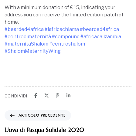
With a minimum donation of € 15, indicating your
address you can receive the limited edition patch at
home.
#bearded4africa
#
lafricachiama
#
bearded4africa
#
centrodimaternità
#
compound
#
africacallzambia
#
maternitàShalom
#
centroshalom
#
ShalomMaternityWing
CONDIVIDI
ARTICOLO PRECEDENTE
Uova di Pasqua Solidale 2020