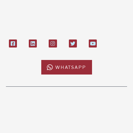
IT84P085 1924303000000026897
Bollettino postale sul conto n°
27408053
WHATSAPP
L'AFRICACHIAMA
SOSTIENICI
Mission
Donazione