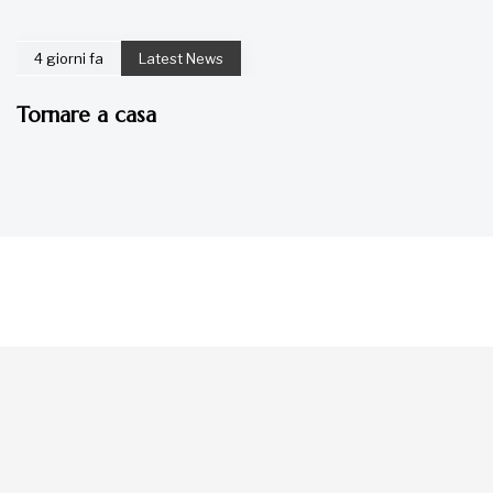
4 giorni fa
Latest News
Tornare a casa
La tua donazione è
preziosa