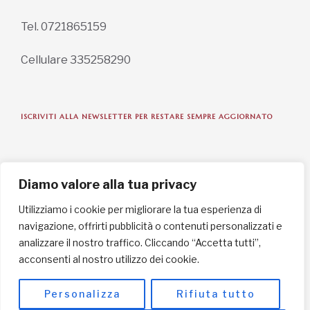
Tel. 0721865159
Cellulare 335258290
ISCRIVITI ALLA NEWSLETTER PER RESTARE SEMPRE AGGIORNATO
ISCRIVITI ORA
Diamo valore alla tua privacy
Utilizziamo i cookie per migliorare la tua esperienza di
navigazione, offrirti pubblicità o contenuti personalizzati e
INFORMAZIONI SULLA PRIVACY
analizzare il nostro traffico. Cliccando “Accetta tutti”,
acconsenti al nostro utilizzo dei cookie.
English / USD
© Copyright 2025 L'Africa Chiama ODV All rights reserved
Personalizza
Rifiuta tutto
-
made by I-IMAGE