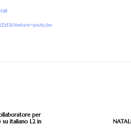
tà!!
tZzE&feature=youtu.be
collaboratore per
 su italiano L2 in
NATAL