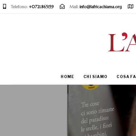
Telefono:
+0721.865159
Mail:
info@lafricachiama.org
Type and hit enter
HOME
CHI SIAMO
COSA F