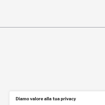
L'AFRICACHIAMA
SOSTIENICI
Mission
Donazione
Kenya
5x1000
Tanzania
Lasciti Testamentari
Zambia
Sostegno a Distanza
News & Eventi
Regali Solidali
Diamo valore alla tua privacy