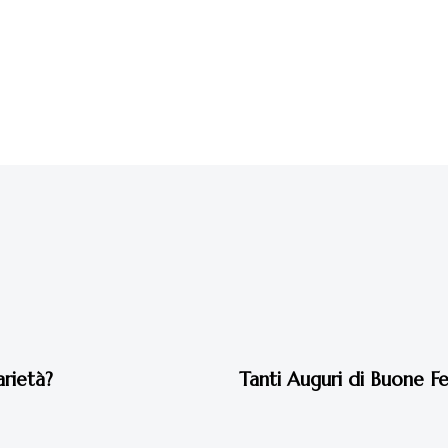
7 anni fa
Eventi 2019
arietà?
Tanti Auguri di Buone F