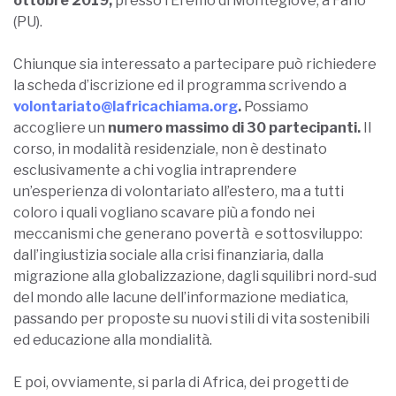
ottobre 2019
,
presso l’Eremo di Montegiove, a Fano
(PU).
Chiunque sia interessato a partecipare può richiedere
la scheda d’iscrizione ed il programma scrivendo a
volontariato@lafricachiama.org
.
Possiamo
accogliere un
numero massimo di 30 partecipanti
.
Il
corso, in modalità residenziale, non è destinato
esclusivamente a chi voglia intraprendere
un’esperienza di volontariato all’estero, ma a tutti
coloro i quali vogliano scavare più a fondo nei
meccanismi che generano povertà e sottosviluppo:
dall’ingiustizia sociale alla crisi finanziaria, dalla
migrazione alla globalizzazione, dagli squilibri nord-sud
del mondo alle lacune dell’informazione mediatica,
passando per proposte su nuovi stili di vita sostenibili
ed educazione alla mondialità.
E poi, ovviamente, si parla di Africa, dei progetti de