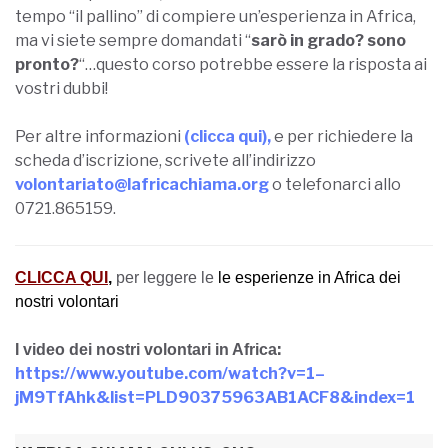
tempo “il pallino” di compiere un’esperienza in Africa,
ma vi siete sempre domandati “
sarò in grado?
sono
pronto?
“…questo corso potrebbe essere la risposta ai
vostri dubbi!
Per altre informazioni
(clicca qui),
e per richiedere la
scheda d’iscrizione, scrivete all’indirizzo
volontariato@lafricachiama.org
o telefonarci allo
0721.865159.
CLICCA QUI
,
per leggere le
le esperienze in Africa dei
nostri volontari
:
I video dei nostri volontari in Africa
https://www.youtube.com/watch?v=1–
jM9TfAhk&list=PLD90375963AB1ACF8&index=1