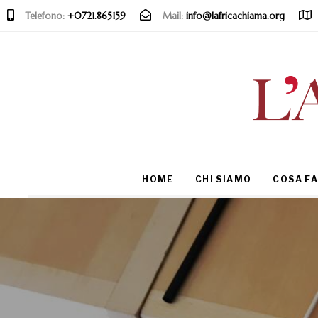
Telefono:
+0721.865159
Mail:
info@lafricachiama.org
Type and hit enter
HOME
CHI SIAMO
COSA F