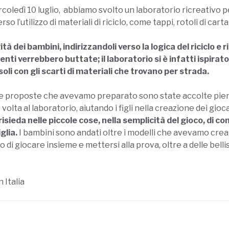
rcoledì 10 luglio, abbiamo svolto un laboratorio ricreativo 
o l’utilizzo di materiali di riciclo, come tappi, rotoli di cart
ità dei bambini, indirizzandoli verso la logica del riciclo e
ti verrebbero buttate; il laboratorio si è infatti ispirato
oli con gli scarti di materiali che trovano per strada.
le proposte che avevamo preparato sono state accolte pi
olta al laboratorio, aiutando i figli nella creazione dei gioc
sieda nelle piccole cose, nella semplicità del gioco, di co
glia.
I bambini sono andati oltre i modelli che avevamo creat
do di giocare insieme e mettersi alla prova, oltre a delle bel
n Italia