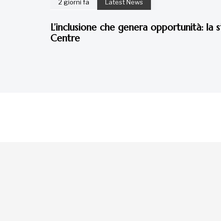
2 giorni fa
Latest News
L’inclusione che genera opportunità: la s
Centre
La tua donazione è