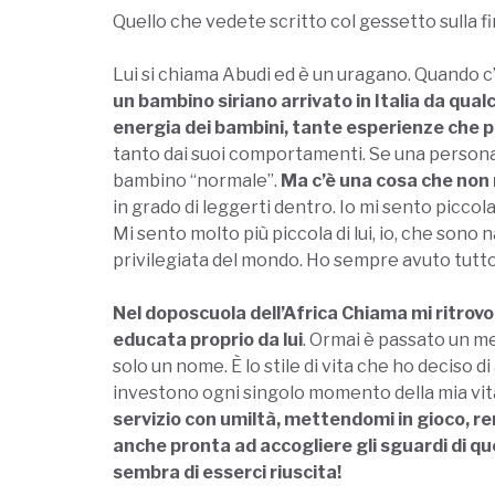
Quello che vedete scritto col gessetto sulla 
Lui si chiama Abudi ed è un uragano. Quando c’
un bambino siriano arrivato in Italia da qual
energia dei bambini, tante esperienze che 
tanto dai suoi comportamenti. Se una perso
bambino “normale”.
Ma c’è una cosa che non 
in grado di leggerti dentro. Io mi sento picco
Mi sento molto più piccola di lui, io, che sono
privilegiata del mondo. Ho sempre avuto tutt
Nel doposcuola dell’Africa Chiama mi ritrovo 
educata proprio da lui
. Ormai è passato un mes
solo un nome. È lo stile di vita che ho deciso d
investono ogni singolo momento della mia vita,
servizio con umiltà, mettendomi in gioco, ren
anche pronta ad accogliere gli sguardi di qu
sembra di esserci riuscita!