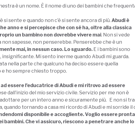
finestra è un nome.
È il nome di uno dei bambini che frequenta
è si sente e quando non c’è si sente ancora di più.
Abudi è
che anno e si percepisce che con sé ha, oltre alla classica
proprio un bambino non dovrebbe vivere mai
. Non si vede
na non sapesse, non penserebbe. Penserebbe che è un
mente mai, in nessun caso. Lo sguardo.
E i bambini sono
la, insignificante. Mi sento inerme quando Abudi mi guarda.
 nata nella parte che qualcuno ha deciso essere quella
o e ho sempre chiesto troppo.
ad essere l’educatrice di Abudi e mi ritrovo ad essere
e dall’inizio del mio servizio civile. Servizio per me non è
i adottare per un intero anno e sicuramente più. E non si trat
 quando tornando a casa mi ricordo di Abudi e mi sorride il
dendomi disponibile e accogliente. Voglio essere pronta ad
ei bambini. Che vi assicuro, riescono a penetrare anche lo