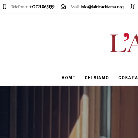
Telefono:
+0721.865159
Mail:
info@lafricachiama.org
Type and hit enter
HOME
CHI SIAMO
COSA F