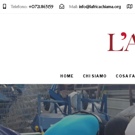
Telefono:
+0721.865159
Mail:
info@lafricachiama.org
Type and hit enter
HOME
CHI SIAMO
COSA F