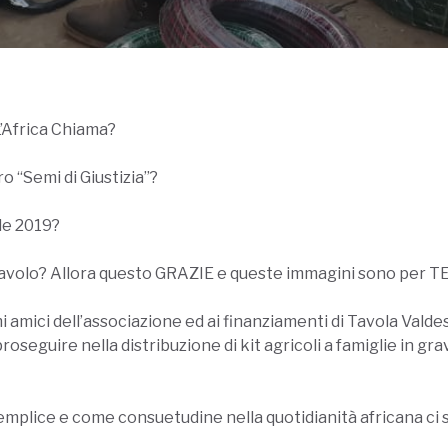
L’Africa Chiama?
ro “Semi di Giustizia”?
le 2019?
a tavolo? Allora questo GRAZIE e queste immagini sono per TE
imi amici dell’associazione ed ai finanziamenti di Tavola Vald
seguire nella distribuzione di kit agricoli a famiglie in grave 
mplice e come consuetudine nella quotidianità africana ci son