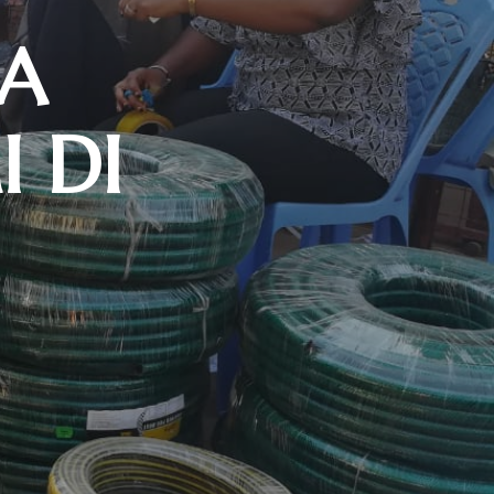
LA
 DI