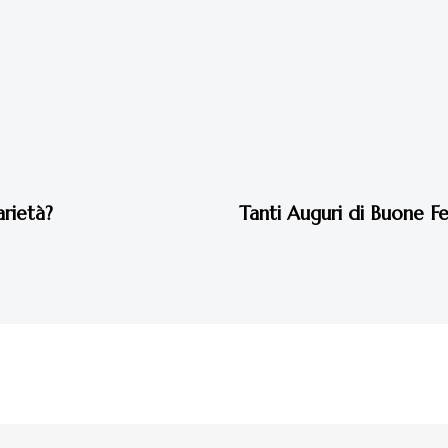
7 anni fa
Eventi 2019
arietà?
Tanti Auguri di Buone F