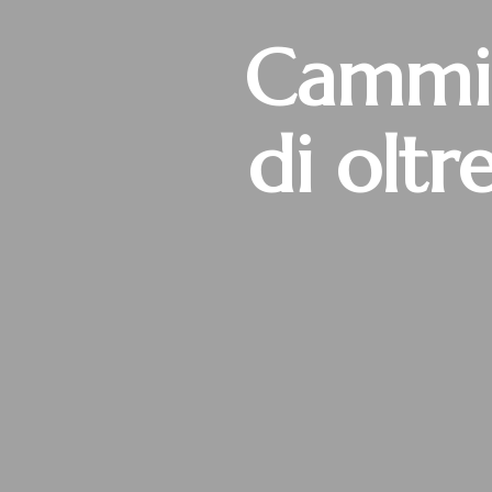
Cammin
di olt