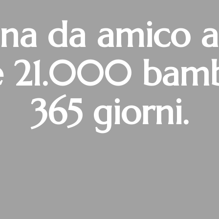
a da amico al
re 21.000 bamb
365 giorni.