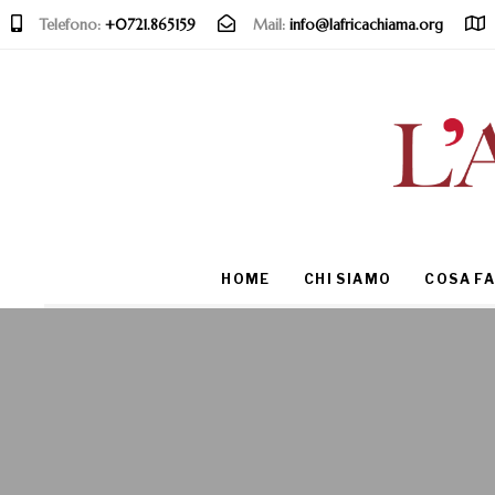
Telefono:
+0721.865159
Mail:
info@lafricachiama.org
Type and hit enter
HOME
CHI SIAMO
COSA F