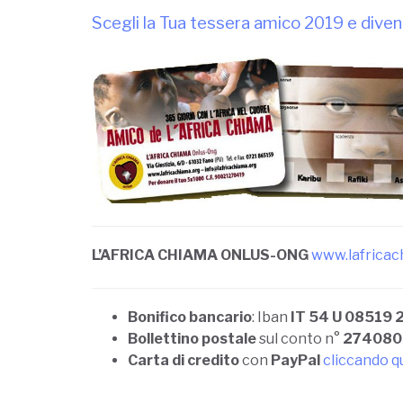
Scegli la Tua tessera amico 2019 e diven
L’AFRICA CHIAMA ONLUS-ONG
www.lafricac
Bonifico bancario
: Iban
IT 54 U 08519
Bollettino postale
sul conto n°
274080
Carta di credito
con
PayPal
cliccando q