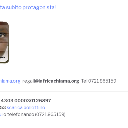
ta subito protagonista!
hiama.org
regali
@lafricachiama.org
Tel 0721 865159
 24303 000030126897
53
scarica bollettino
ui
o telefonando (0721.865159)