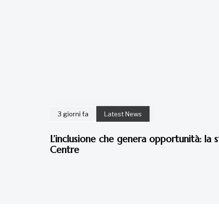
La tua donazione è
preziosa