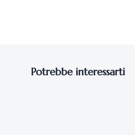
3 giorni fa
Latest News
L’inclusione che genera opportunità: la s
Centre