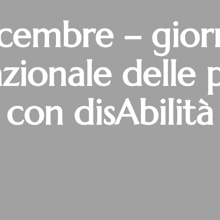
icembre – gior
azionale delle 
con disAbilità