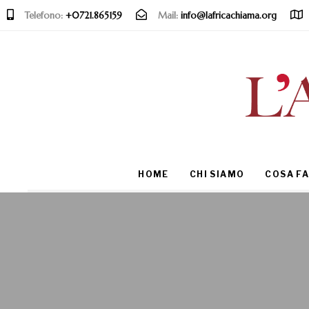
Telefono:
+0721.865159
Mail:
info@lafricachiama.org
Type and hit enter
HOME
CHI SIAMO
COSA F