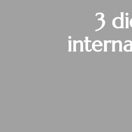
3 d
intern