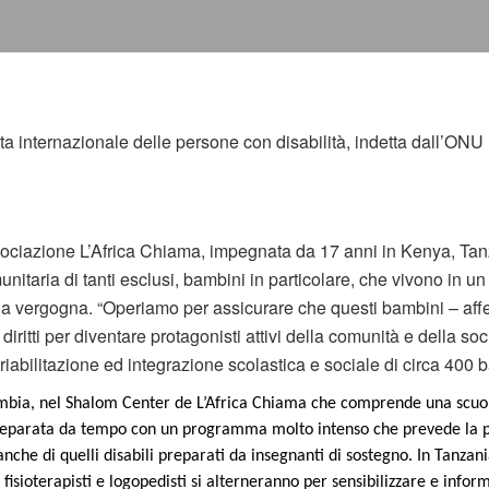
nata internazionale delle persone con disabilità, indetta dall’ONU
sociazione L’Africa Chiama, impegnata da 17 anni in Kenya, Tan
itaria di tanti esclusi, bambini in particolare, che vivono in un
 vergogna. “Operiamo per assicurare che questi bambini – affer
o diritti per diventare protagonisti attivi della comunità e della s
iabilitazione ed integrazione scolastica e sociale di circa 400 ba
bia, nel Shalom Center de L’Africa Chiama che comprende una scuola
preparata da tempo con un programma molto intenso che prevede la pre
che di quelli disabili preparati da insegnanti di sostegno. In Tanzania,
na fisioterapisti e logopedisti si alterneranno per sensibilizzare e in