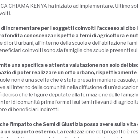
FRICA CHIAMA KENYA ha iniziato ad implementare. Ultimo sol
volti.
lo di incrementare per i soggetti coinvolti l’accesso al cibo
rofondita conoscenza rispetto a temi di agricoltura e nut
 di orti urbani, all’interno della scuola e dell’abitazione fam
eneficiari coinvolti sono sia famiglie che scuole presenti sul 
amite una specifica e attenta valutazione non solo dei bis
 spazio di poter realizzare un orto urbano, rispettivamente 
uole non è una scelta che è stata presa in maniera casuale, m
e all’interno della comunità nella diffusione di un’educazione
ì deciso che le figure deputate alla formazione delle famigli
ntari di comunità prima formati sui temi rilevanti di agricolt
 di beneficiari indiretti.
he l’impatto che Semi di Giustizia possa avere sulla vita d
da un supporto esterno.
La realizzazione del progetto è res