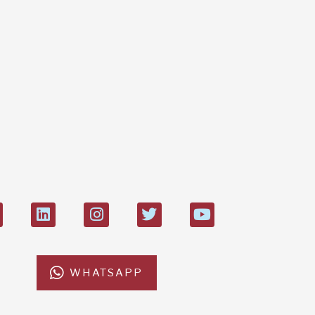
Boni
L'Af
IT8
Boll
274
di 21.000
WHATSAPP