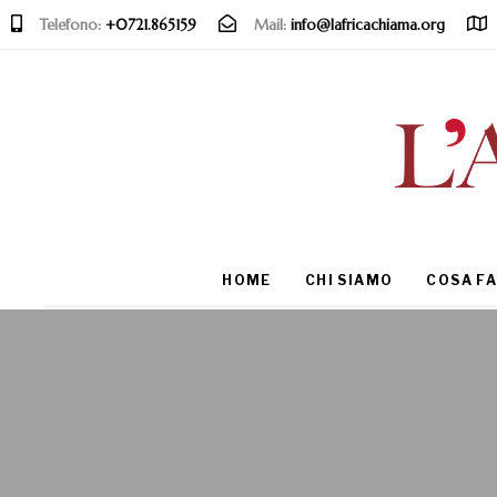
Telefono:
+0721.865159
Mail:
info@lafricachiama.org
Type and hit enter
HOME
CHI SIAMO
COSA F