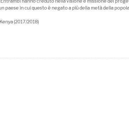
. Entrambi hanno creduto nella visione e missione del progett
n un paese in cui questo è negato a più della metà della popol
in Kenya (2017/2018)