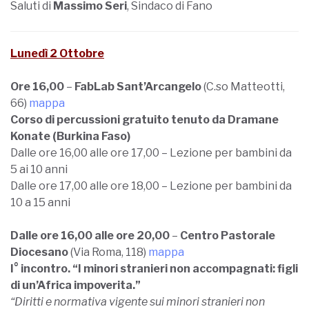
Saluti di
Massimo Seri
, Sindaco di Fano
Lunedì 2 Ottobre
Ore 16,00
–
FabLab Sant’Arcangelo
(C.so Matteotti,
66)
mappa
Corso di percussioni gratuito tenuto da Dramane
Konate (Burkina Faso)
Dalle ore 16,00 alle ore 17,00 – Lezione per bambini da
5 ai 10 anni
Dalle ore 17,00 alle ore 18,00 – Lezione per bambini da
10 a 15 anni
Dalle ore 16,00 alle ore 20,00
–
Centro Pastorale
Diocesano
(Via Roma, 118)
mappa
I° incontro. “I minori stranieri non accompagnati: figli
di un’Africa impoverita.”
“Diritti e normativa vigente sui minori stranieri non