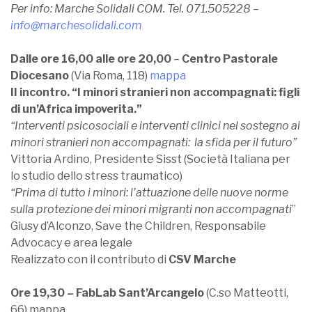
Per info: Marche Solidali COM. Tel. 071.505228 –
info@marchesolidali.com
Dalle ore 16,00 alle ore 20,00
–
Centro Pastorale
Diocesano
(Via Roma, 118)
mappa
II incontro. “I minori stranieri non accompagnati: figli
di un’Africa impoverita.”
“Interventi psicosociali e interventi clinici nel sostegno ai
minori stranieri non accompagnati: la sfida per il futuro”
Vittoria Ardino, Presidente Sisst (Società Italiana per
lo studio dello stress traumatico)
“Prima di tutto i minori: l’attuazione delle nuove norme
sulla protezione dei minori migranti non accompagnati
”
Giusy d’Alconzo, Save the Children, Responsabile
Advocacy e area legale
Realizzato con il contributo di
CSV Marche
Ore 19,30 – FabLab Sant’Arcangelo
(C.so Matteotti,
66) mappa