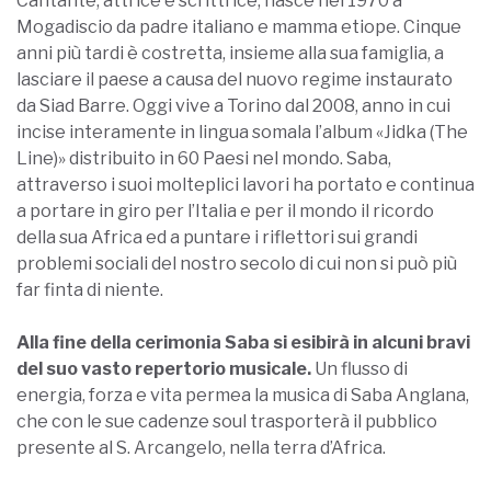
Cantante, attrice e scrittrice, nasce nel 1970 a
Mogadiscio da padre italiano e mamma etiope. Cinque
anni più tardi è costretta, insieme alla sua famiglia, a
lasciare il paese a causa del nuovo regime instaurato
da Siad Barre. Oggi vive a Torino dal 2008, anno in cui
incise interamente in lingua somala l’album «Jidka (The
Line)» distribuito in 60 Paesi nel mondo. Saba,
attraverso i suoi molteplici lavori ha portato e continua
a portare in giro per l’Italia e per il mondo il ricordo
della sua Africa ed a puntare i riflettori sui grandi
problemi sociali del nostro secolo di cui non si può più
far finta di niente.
Alla fine della cerimonia Saba si esibirà in alcuni bravi
del suo vasto repertorio musicale.
Un flusso di
energia, forza e vita permea la musica di Saba Anglana,
che con le sue cadenze soul trasporterà il pubblico
presente al S. Arcangelo, nella terra d’Africa.