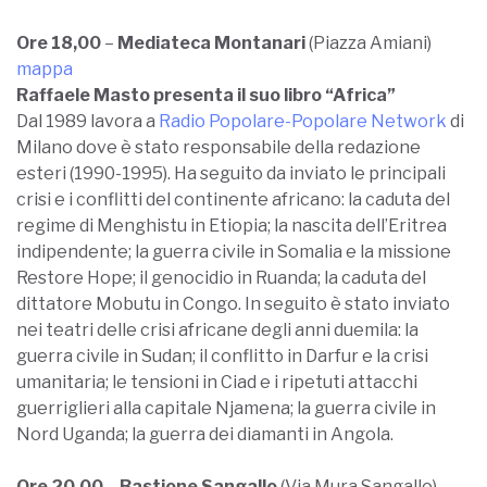
Ore 18,00
–
Mediateca Montanari
(Piazza Amiani)
mappa
Raffaele Masto presenta il suo libro “Africa”
Dal 1989 lavora a
Radio Popolare-Popolare Network
di
Milano dove è stato responsabile della redazione
esteri (1990-1995). Ha seguito da inviato le principali
crisi e i conflitti del continente africano: la caduta del
regime di Menghistu in Etiopia; la nascita dell’Eritrea
indipendente; la guerra civile in Somalia e la missione
Restore Hope; il genocidio in Ruanda; la caduta del
dittatore Mobutu in Congo. In seguito è stato inviato
nei teatri delle crisi africane degli anni duemila: la
guerra civile in Sudan; il conflitto in Darfur e la crisi
umanitaria; le tensioni in Ciad e i ripetuti attacchi
guerriglieri alla capitale Njamena; la guerra civile in
Nord Uganda; la guerra dei diamanti in Angola.
Ore 20,00
–
Bastione Sangallo
(Via Mura Sangallo)