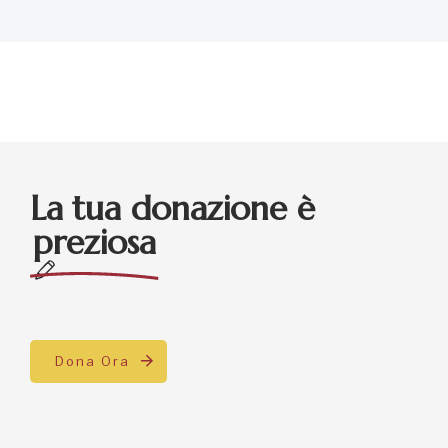
La tua donazione è
preziosa
Dona Ora
Dona il tuo 5×1000
Indica il C.F.
90021270419