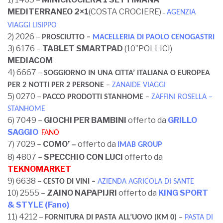
MEDITERRANEO 2×1
(COSTA CROCIERE)
AGENZIA
–
VIAGGI LISIPPO
2) 2026 –
PROSCIUTTO
–
MACELLERIA DI PAOLO CENOGASTRI
3) 6176 –
TABLET SMARTPAD
(10”POLLICI)
MEDIACOM
4) 6667 –
SOGGIORNO IN UNA CITTA’ ITALIANA O EUROPEA
PER 2 NOTTI PER 2 PERSONE
–
ZANAIDE VIAGGI
5) 0270 –
PACCO PRODOTTI STANHOME
–
ZAFFINI ROSELLA –
STANHOME
6) 7049 –
GIOCHI PER BAMBINI
offerto da
GRILLO
SAGGIO
FANO
7) 7029 –
COMO’ –
offerto da
IMAB GROUP
8) 4807 –
SPECCHIO CON LUCI
offerto da
TEKNOMARKET
9) 6638 –
CESTO DI VIN
I
–
AZIENDA AGRICOLA DI SANTE
10) 2555 –
ZAINO NAPAPIJRI
offerto da
KING SPORT
& STYLE (Fano)
11) 4212 –
FORNITURA DI PASTA ALL’UOVO (KM 0
)
–
PASTA DI