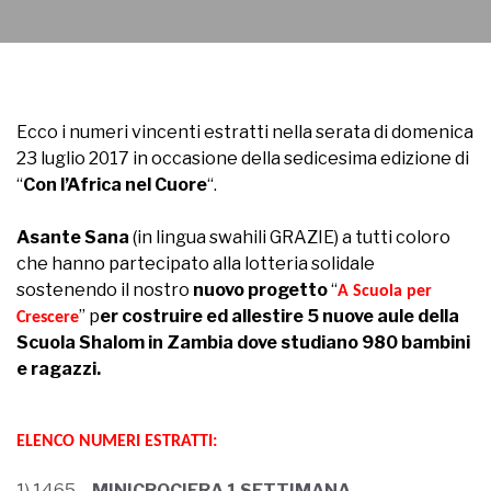
Ecco i numeri vincenti estratti nella serata di domenica
23 luglio 2017 in occasione della sedicesima edizione di
“
Con l’Africa nel Cuore
“.
Asante Sana
(in lingua swahili GRAZIE) a tutti coloro
che hanno partecipato alla lotteria solidale
sostenendo il nostro
nuovo progetto
“
A Scuola per
” p
er costruire ed allestire 5 nuove aule della
Crescere
Scuola Shalom in Zambia dove studiano 980 bambini
e ragazzi
.
ELENCO NUMERI ESTRATTI:
1) 1465 –
MINICROCIERA 1 SETTIMANA