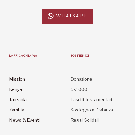
Mission
Donazione
Kenya
5x1000
Tanzania
Lasciti Testamentari
Zambia
Sostegno a Distanza
News & Eventi
Regali Solidali
CONTATTI
L’Africa Chiama ODV
Via del Torrente 3, 61032 Fano (PU)
C.F. 90021270419