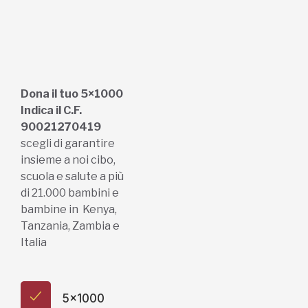
scegli di garantire
insieme a noi cibo,
scuola e salute a più
di 21.000 bambini e
bambine in Kenya,
Tanzania, Zambia e
Italia
5x1000
Regali e bomboniere
Dona online con carta di credito,
paypal, bonifico