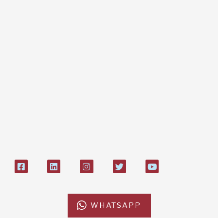
Dona online con carta di credito,
paypal, bonifico
Bonifico bancario:
L'Africa Chiama ODV
IT84P085 1924303000000026897
Bollettino postale sul conto n°
27408053
WHATSAPP