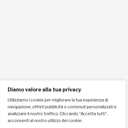
INFORMAZIONI SULLA PRIVACY
English / USD
© Copyright 2025 L'Africa Chiama ODV All rights reserved
-
made by I-IMAGE
Diamo valore alla tua privacy
Utilizziamo i cookie per migliorare la tua esperienza di
navigazione, offrirti pubblicità o contenuti personalizzati e
analizzare il nostro traffico. Cliccando “Accetta tutti”,
acconsenti al nostro utilizzo dei cookie.