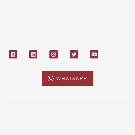
L'AFRICACHIAMA
SOSTIENICI
Mission
Donazione
Kenya
5x1000
Tanzania
Lasciti Testamentari
Zambia
Sostegno a Distanza
News & Eventi
Regali Solidali
CONTATTI
L’Africa Chiama ODV
Via del Torrente 3, 61032 Fano (PU)