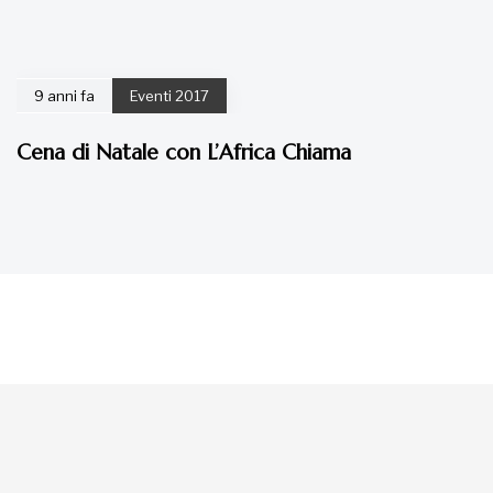
La tua donazione è
preziosa
Dona Ora
Dona il tuo 5×1000