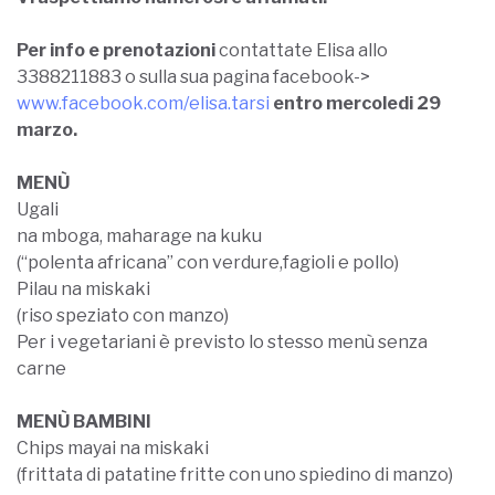
Per info e prenotazioni
contattate Elisa allo
3388211883 o sulla sua pagina facebook->
www.facebook.com/
elisa.tarsi
entro mercoledi 29
marzo.
MENÙ
Ugali
na mboga, maharage na kuku
(“polenta africana” con verdure,fagioli e pollo)
Pilau na miskaki
(riso speziato con manzo)
Per i vegetariani è previsto lo stesso menù senza
carne
MENÙ BAMBINI
Chips mayai na miskaki
(frittata di patatine fritte con uno spiedino di manzo)