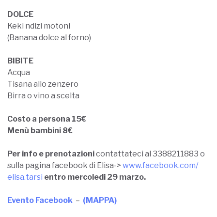
DOLCE
Keki ndizi motoni
(Banana dolce al forno)
BIBITE
Acqua
Tisana allo zenzero
Birra o vino a scelta
Costo a persona 15€
Menù bambini 8€
Per info e prenotazioni
contattateci al 3388211883 o
sulla pagina facebook di Elisa->
www.facebook.com/
elisa.tarsi
entro mercoledi 29 marzo.
Evento Facebook
–
(MAPPA)