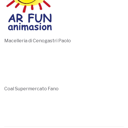
Coal Supermercato Fano
LOCANDINA UFFICIALE DELLA 19° SETTIMANA
AFRICANA REGIONALE
Se vuoi diventare partner della Settimana Africana
2016 invia una mail con logo a
giovanni@lafricachiama.org
o chiamaci allo 0721
865159.