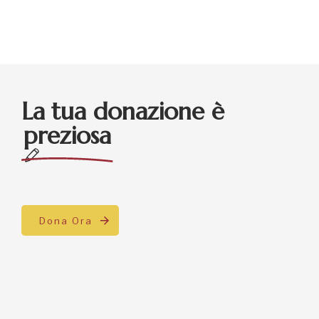
Dona Ora
Dona il tuo 5×1000
Indica il C.F.
90021270419
scegli di garantire
insieme a noi cibo,
scuola e salute a più