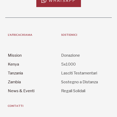
Mission
Donazione
Kenya
5x1000
Tanzania
Lasciti Testamentari
Zambia
Sostegno a Distanza
News & Eventi
Regali Solidali
CONTATTI
L’Africa Chiama ODV
Via del Torrente 3, 61032 Fano (PU)
C.F. 90021270419
info@lafricachiama.org