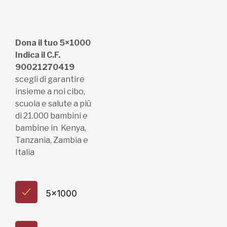
di 21.000 bambini e
bambine in Kenya,
Tanzania, Zambia e
Italia
5x1000
Regali e bomboniere
Dona online con carta di credito,
paypal, bonifico
Bonifico bancario:
L'Africa Chiama ODV