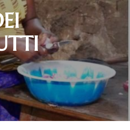
EI
UTTI