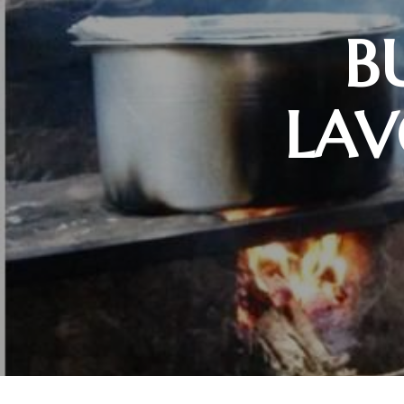
B
LAV