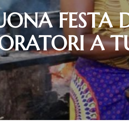
UONA FESTA D
ORATORI A T