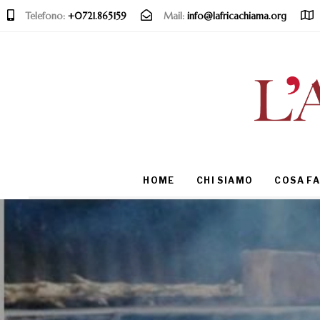
Telefono:
+0721.865159
Mail:
info@lafricachiama.org
Type and hit enter
HOME
CHI SIAMO
COSA F