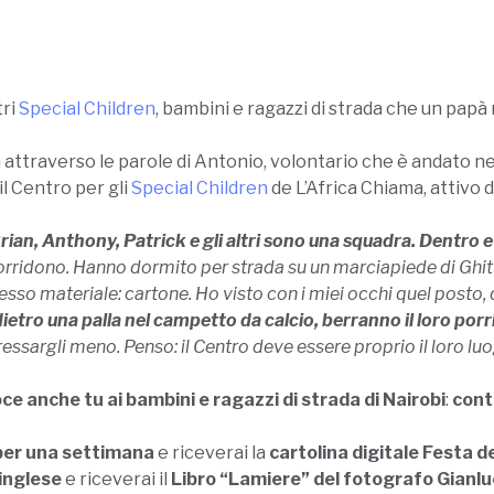
tri
Special Children
, bambini e ragazzi di strada che un papà
attraverso le parole di Antonio, volontario che è andato ne
il Centro per gli
Special Children
de L’Africa Chiama, attivo d
ian, Anthony, Patrick e gli altri sono una squadra. Dentro e
erò sorridono. Hanno dormito per strada su un marciapiede di Ghit
esso materiale: cartone. Ho visto con i miei occhi quel posto,
tro una palla nel campetto da calcio, berranno il loro porrid
essargli meno. Penso: il Centro deve essere proprio il loro luo
ce anche tu ai bambini e ragazzi di strada di Nairobi
:
cont
 per una settimana
e riceverai la
cartolina digitale Festa d
 inglese
e riceverai il
Libro “Lamiere” del fotografo Gianl