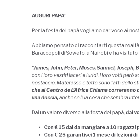
AUGURI PAPA’
Per la festa del papà vogliamo dar voce ai nos
Abbiamo pensato di raccontarti questa realtà 
Baraccopoli di Soweto, a Nairobi e ha visitato 
“
James, John, Peter, Moses, Samuel, Joseph, Br
con i loro vestiti laceri e luridi, i loro volti p
postaccio. Materasso e tetto sono fatti dello st
che al Centro de L’Africa Chiama correranno die
una doccia,
anche se è la cosa che sembra inter
Dai un valore diverso alla festa del papà,
dai vo
Con € 15 dai da mangiare a 10 ragazzi
Con € 25 garantisci 1 mese di lezioni di