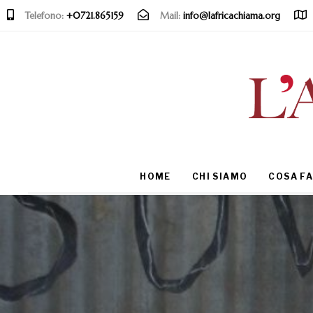
Telefono:
+0721.865159
Mail:
info@lafricachiama.org
Type and hit enter
HOME
CHI SIAMO
COSA F