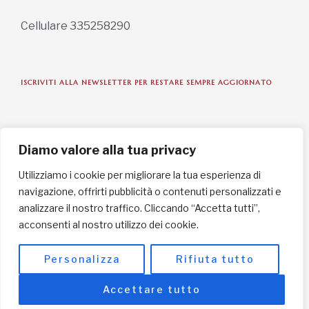
Cellulare 335258290
ISCRIVITI ALLA NEWSLETTER PER RESTARE SEMPRE AGGIORNATO
ISCRIVITI ORA
Diamo valore alla tua privacy
Utilizziamo i cookie per migliorare la tua esperienza di
navigazione, offrirti pubblicità o contenuti personalizzati e
INFORMAZIONI SULLA PRIVACY
analizzare il nostro traffico. Cliccando “Accetta tutti”,
acconsenti al nostro utilizzo dei cookie.
English / USD
© Copyright 2025 L'Africa Chiama ODV All rights reserved
Personalizza
Rifiuta tutto
-
made by I-IMAGE
Accettare tutto