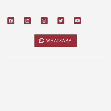
27408053
WHATSAPP
L'AFRICACHIAMA
SOSTIENICI
Mission
Donazione
Kenya
5x1000
Tanzania
Lasciti Testamentari