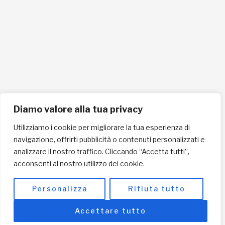
Cellulare 335258290
ISCRIVITI ALLA NEWSLETTER PER RESTARE SEMPRE AGGIORNATO
ISCRIVITI ORA
Diamo valore alla tua privacy
Utilizziamo i cookie per migliorare la tua esperienza di
navigazione, offrirti pubblicità o contenuti personalizzati e
INFORMAZIONI SULLA PRIVACY
analizzare il nostro traffico. Cliccando “Accetta tutti”,
acconsenti al nostro utilizzo dei cookie.
English / USD
© Copyright 2025 L'Africa Chiama ODV All rights reserved
Personalizza
Rifiuta tutto
-
made by I-IMAGE
Accettare tutto