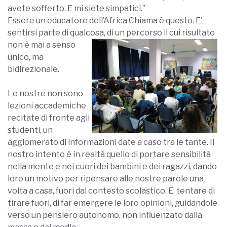
avete sofferto. E mi siete simpatici.”
Essere un educatore dell’Africa Chiama è questo. E’
sentirsi parte di qualcosa, di un perco
rso il cui risultato
non è mai a senso
unico, ma
bidirezionale.
Le nostre non sono
lezioni accademiche
recitate di fronte agli
studenti, un
agglomerato di informazioni date a caso tra le tante. Il
nostro intento è in realtà quello di portare sensibilità
nella mente e nei cuori dei bamb
ini e dei ragazzi, dando
loro un motivo per ripensare alle nostre parole una
volta a casa, fuori dal contesto scolastico. E’ tentare di
tirare fuori, di far emergere le loro opinioni, guidandole
verso un pensiero autonomo, non influenzato dalla