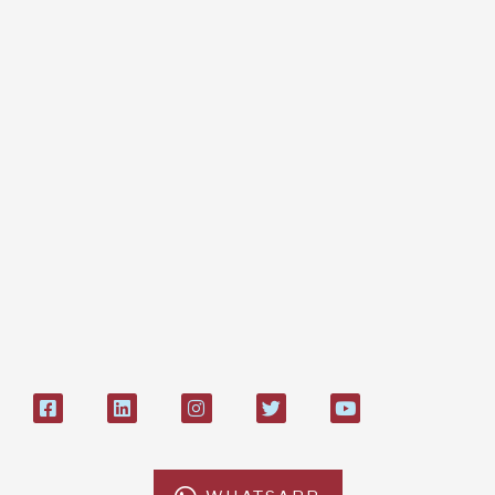
Regali e bomboniere
Dona online con carta di credito,
paypal, bonifico
Bonifico bancario:
L'Africa Chiama ODV
IT84P085 1924303000000026897
Bollettino postale sul conto n°
27408053