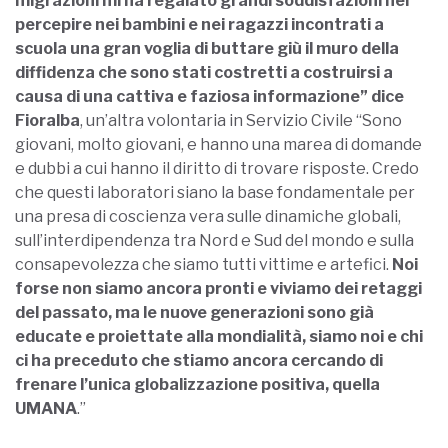
migrazioni mi ha regalato grandi soddisfazioni nel
percepire nei bambini e nei ragazzi incontrati a
scuola una gran voglia di buttare giù il muro della
diffidenza che sono stati costretti a costruirsi a
causa di una cattiva e faziosa informazione” dice
Fioralba
, un’altra volontaria in Servizio Civile “Sono
giovani, molto giovani, e hanno una marea di domande
e dubbi a cui hanno il diritto di trovare risposte. Credo
che questi laboratori siano la base fondamentale per
una presa di coscienza vera sulle dinamiche globali,
sull’interdipendenza tra Nord e Sud del mondo e sulla
consapevolezza che siamo tutti vittime e artefici.
Noi
forse non siamo ancora pronti e viviamo dei retaggi
del passato, ma le nuove generazioni sono già
educate e proiettate alla mondialità, siamo noi e chi
ci ha preceduto che stiamo ancora cercando di
frenare l’unica globalizzazione positiva, quella
UMANA
.”