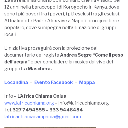
Zanotelli
: missionario Comboniano che ha vissuto per
12 anni nella baraccopoli di Korogocho in Kenya, dove
sono i più poveri fra i poveri, i più esclusi fra gli esclusi.
Attualmente Padre Alex vive a Napoli, in un quartiere
popolare, dove si impegna nell’animazione di gruppi
locali.
L’iniziativa proseguirà con la proiezione del
documentario del regista
Andrea Segre “Come il peso
dell’acqua”
e per concludere la musica dal vivo del
gruppo
La Maschera.
Locandina
–
Evento Facebook
–
Mappa
Info –
L’Africa Chiama Onlus
www.lafricachiama.org
– info@lafricachiama.org
Tel.
327 7494555 – 333 9448484
lafricachiamacampania@gmail.com