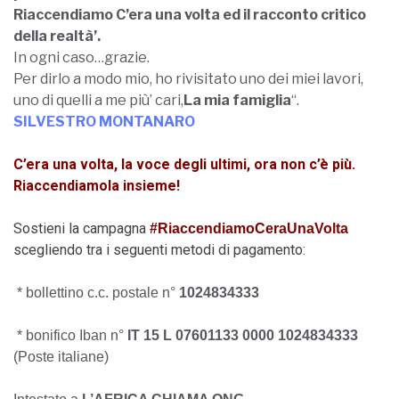
Riaccendiamo C’era una volta ed il racconto critico
della realtà’.
In ogni caso…grazie.
Per dirlo a modo mio, ho rivisitato uno dei miei lavori,
uno di quelli a me più’ cari,
La mia famiglia
“.
SILVESTRO MONTANARO
C’era una volta, la voce degli ultimi, ora non c’è più.
Riaccendiamola insieme!
Sostieni la campagna
#RiaccendiamoCeraUnaVolta
scegliendo tra i seguenti metodi di pagamento:
* bollettino c.c. postale n°
1024834333
* bonifico Iban n°
IT 15 L 07601133 0000 1024834333
(Poste italiane)