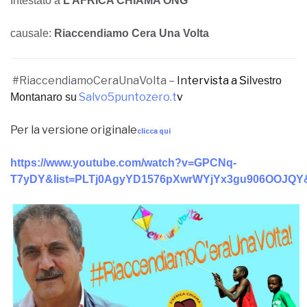
Intestato a
L’AFRICA CHIAMA ONG
causale:
Riaccendiamo Cera Una Volta
#RiaccendiamoCeraUnaVolta –
Int
ervista a
S
ilvestro
Salvo5puntozero.t
v
Montanaro su
Per la versione originale
clicca qui
https://www.youtube.com/watch?v=GPCNq-
T7yDY&list=PLTj0AgyYD1576pXwrWYjYx3gu906OOJQY