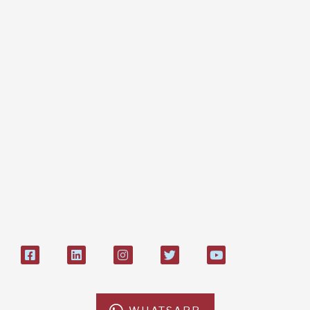
Regali e bomboniere
Dona online con carta di credito,
paypal, bonifico
Bonifico bancario:
L'Africa Chiama ODV
IT84P085 1924303000000026897
Bollettino postale sul conto n°
27408053