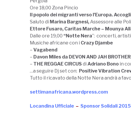
Pergola
Ore 18,00 Zona Pincio
Il popolo dei migranti verso l’Europa. Accogl
Saluto di
Marina Bargnesi,
Assessore alle Poli
Ettore Fusaro, Caritas Marche – Mounya Alla
Dalle ore 19,00
“Notte Nera
”: concerti, artist
Musiche africane con i
Crazy Djambe
–
Vagabend
–
Davon Miles da DEVON AND JAH BROTHE
–
THE REGGAE CIRCUS
di
Adriano Bono
in co
…a seguire Dj set con:
Positive Vibration Cr
Tutto il ricavato della Notte Nera andrà a fav
settimanafricana.wordpress.com
Locandina Ufficiale
–
Sponsor Solidali 2015