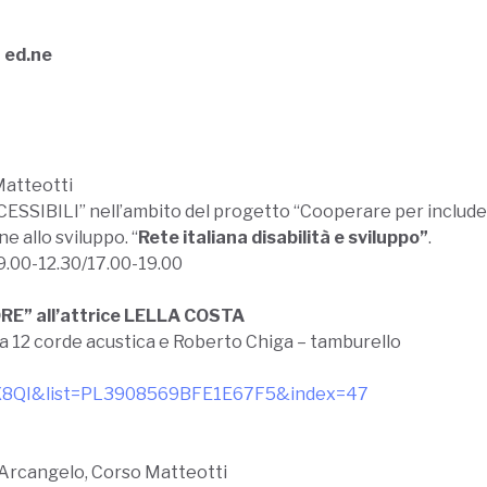
 ed.ne
Matteotti
ESSIBILI” nell’ambito del progetto “Cooperare per include
e allo sviluppo. “
Rete italiana disabilità e sviluppo”
.
9.00-12.30/17.00-19.00
RE” all’attrice LELLA COSTA
 a 12 corde acustica e Roberto Chiga – tamburello
jX8QI&list=PL3908569BFE1E67F5&index=47
t’Arcangelo, Corso Matteotti