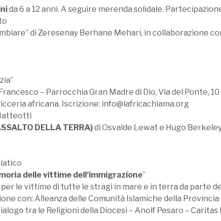
ni
da 6 a 12 anni. A seguire merenda solidale. Partecipazione 
to
cambiare” di Zeresenay Berhane Mehari, in collaborazione co
zia”
 Francesco – Parrocchia Gran Madre di Dio, Via del Ponte, 10
ticceria africana. Iscrizione: info@lafricachiama.org
Matteotti
’ASSALTO DELLA TERRA)
di Osvalde Lewat e Hugo Berkele
iatico
oria delle vittime dell’immigrazione
”
 vittime di tutte le stragi in mare e in terra da parte del
zione con: Alleanza delle Comunità Islamiche della Provincia
ogo tra le Religioni della Diocesi – Anolf Pesaro – Caritas