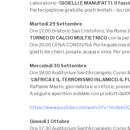
Laboratorio “
GIOIELLI E MANUFATTI. Il fascin
Partecipazione gratuita, posti limitati – Iscriz
Martedì 29 Settembre
Ore 17,00 Oratorio San Cristoforo, Via Roma 
TORNEO DI CALCIO MULTIETNICO
con la par
Ore 20,00 CENA CONDIVISA Porta qualcosa da 
(piatti, bicchieri, posate, acqua e vino). Per 
Mercoledì 30 Settembre
Ore 18.00 Auditorium Sant’Arcangelo, Corso 
“
L’AFRICA E IL TERRORISMO ISLAMICO. IL
Raffaele Masto, giornalista e scrittore, presen
A seguire aperitivo solidale con prodotti dell’
https://www.youtube.com/watch?v=tm3ekOQ
Giovedì 1 Ottobre
Ore 17,30 Auditorium Sant’Arcangelo, Corso 