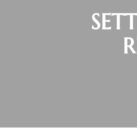
SET
R