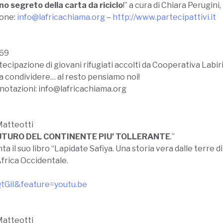
o segreto della carta da riciclo
!” a cura di Chiara Perugini
ione:
info@lafricachiama.org
–
http://www.partecipattivi.it
169
tecipazione di giovani rifugiati accolti da Cooperativa Labir
condividere… al resto pensiamo noi!
prenotazioni: info@lafricachiama.org
Matteotti
 FUTURO DEL CONTINENTE PIU’ TOLLERANTE
.”
ta il suo libro “Lapidate Safiya. Una storia vera dalle terre 
Africa Occidentale.
tGiI&feature=youtu.be
Matteotti