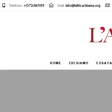
Telefono:
+0721.865159
Mail:
info@lafricachiama.org
Type and hit enter
HOME
CHI SIAMO
COSA F