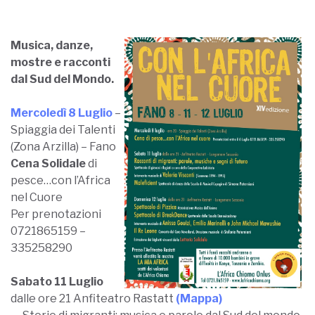
Musica, danze,
mostre e racconti
dal Sud del Mondo.
Mercoledì 8 Luglio
–
Spiaggia dei Talenti
(Zona Arzilla) – Fano
Cena Solidale
di
pesce…con l’Africa
nel Cuore
Per prenotazioni
0721865159 –
335258290
Sabato 11 Luglio
dalle ore 21 Anfiteatro Rastatt
(Mappa)