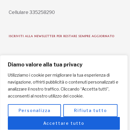
Cellulare 335258290
ISCRIVITI ALLA NEWSLETTER PER RESTARE SEMPRE AGGIORNATO
ISCRIVITI ORA
Diamo valore alla tua privacy
Utilizziamo i cookie per migliorare la tua esperienza di
navigazione, offrirti pubblicità o contenuti personalizzati e
INFORMAZIONI SULLA PRIVACY
analizzare il nostro traffico. Cliccando “Accetta tutti”,
acconsenti al nostro utilizzo dei cookie.
English / USD
© Copyright 2025 L'Africa Chiama ODV All rights reserved
Personalizza
Rifiuta tutto
-
made by I-IMAGE
Accettare tutto