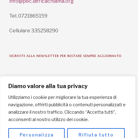
info@pec.lafricachiama.org
Tel. 0721865159
Cellulare 335258290
ISCRIVITI ALLA NEWSLETTER PER RESTARE SEMPRE AGGIORNATO
ISCRIVITI ORA
Diamo valore alla tua privacy
Utilizziamo i cookie per migliorare la tua esperienza di
navigazione, offrirti pubblicità o contenuti personalizzati e
INFORMAZIONI SULLA PRIVACY
analizzare il nostro traffico. Cliccando “Accetta tutti”,
acconsenti al nostro utilizzo dei cookie.
English / USD
© Copyright 2025 L'Africa Chiama ODV All rights reserved
Personalizza
Rifiuta tutto