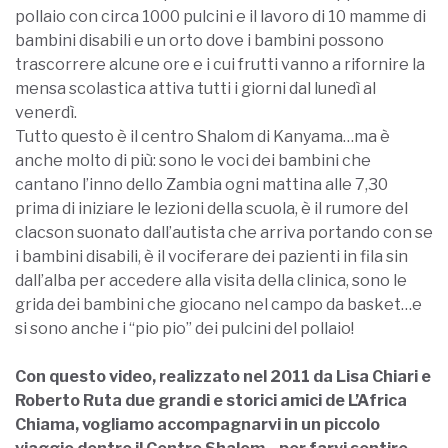
pollaio con circa 1000 pulcini e il lavoro di 10 mamme di
bambini disabili e un orto dove i bambini possono
trascorrere alcune ore e i cui frutti vanno a rifornire la
mensa scolastica attiva tutti i giorni dal lunedì al
venerdì.
Tutto questo è il centro Shalom di Kanyama…ma è
anche molto di più: sono le voci dei bambini che
cantano l’inno dello Zambia ogni mattina alle 7,30
prima di iniziare le lezioni della scuola, è il rumore del
clacson suonato dall’autista che arriva portando con se
i bambini disabili, è il vociferare dei pazienti in fila sin
dall’alba per accedere alla visita della clinica, sono le
grida dei bambini che giocano nel campo da basket…e
si sono anche i “pio pio” dei pulcini del pollaio!
Con questo video, realizzato nel 2011 da Lisa Chiari e
Roberto Ruta due grandi e storici amici de L’Africa
Chiama, vogliamo accompagnarvi in un piccolo