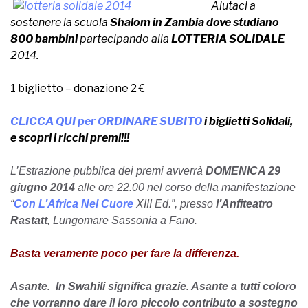
Aiutaci a
sostenere la scuola
Shalom in Zambia dove studiano
800 bambini
partecipando alla
LOTTERIA SOLIDALE
2014.
1 biglietto – donazione 2 €
CLICCA QUI
per ORDINARE SUBITO
i biglietti Solidali,
e scopri i ricchi premi!!!
L’Estrazione pubblica dei premi avverrà
DOMENICA 29
giugno 2014
alle ore 22.00 nel corso della manifestazione
“
Con L’Africa Nel Cuore
XIII Ed.”, presso
l’Anfiteatro
Rastatt,
Lungomare Sassonia a Fano.
Basta veramente poco per fare la differenza.
Asante. In Swahili significa grazie. Asante a tutti coloro
che vorranno dare il loro piccolo co
ntributo a sostegno