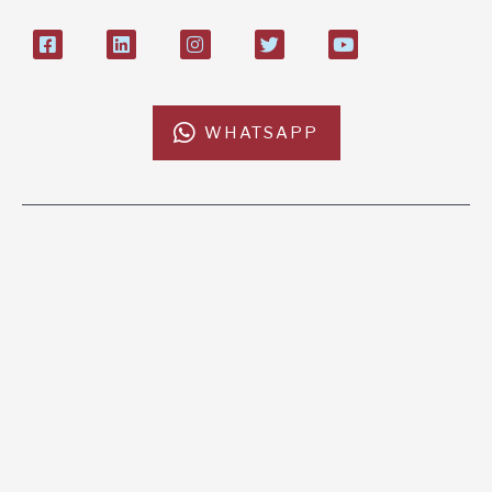
WHATSAPP
L'AFRICACHIAMA
SOSTIENICI
Mission
Donazione
Kenya
5x1000
Tanzania
Lasciti Testamentari
Zambia
Sostegno a Distanza