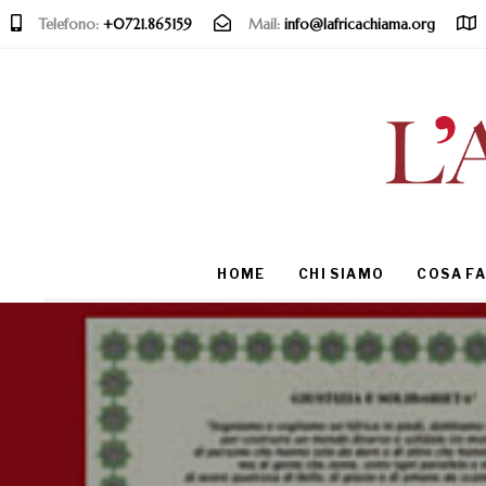
Telefono:
+0721.865159
Mail:
info@lafricachiama.org
Type and hit enter
HOME
CHI SIAMO
COSA F