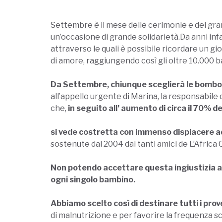
Settembre è il mese delle cerimonie e dei gr
un’occasione di grande solidarietà.Da anni inf
attraverso le quali è possibile ricordare un g
di amore, raggiungendo così gli oltre 10.000 b
Da Settembre, chiunque sceglierà le bomboni
all’appello urgente di Marina, la responsabile
che,
in seguito all’ aumento di circa il 70% de
si vede costretta con immenso dispiacere ad
sostenute dal 2004 dai tanti amici de L’Africa
Non potendo accettare questa ingiustizia ab
ogni singolo bambino.
Abbiamo scelto così di destinare tutti i prov
di malnutrizione e per favorire la frequenza s