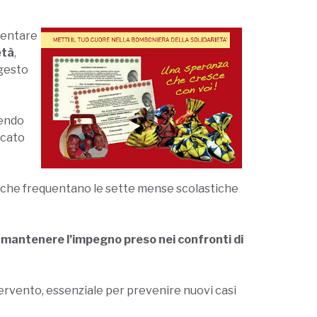
ventare
età
,
 gesto
dendo
icato
che frequentano le sette mense scolastiche
 mantenere l’impegno preso nei confronti di
tervento, essenziale per prevenire nuovi casi