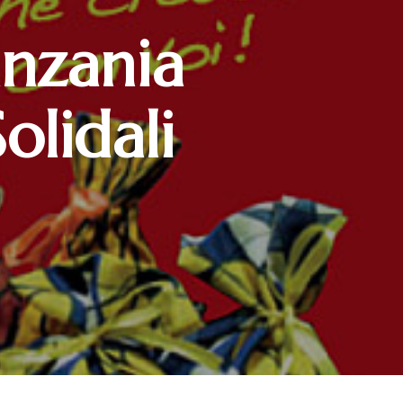
anzania
olidali