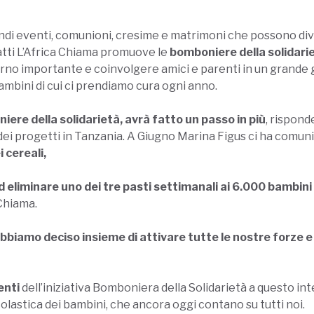
andi eventi, comunioni, cresime e matrimoni che possono di
atti L’Africa Chiama promuove le
bomboniere della solidari
iorno importante e coinvolgere amici e parenti in un grande
ambini di cui ci prendiamo cura ogni anno.
ere della solidarietà, avrà fatto un passo in più
, rispon
 dei progetti in Tanzania. A Giugno Marina Figus ci ha comun
i cereali,
 eliminare uno dei tre pasti settimanali ai 6.000 bambini
 Chiama.
biamo deciso insieme di attivare tutte le nostre forze e
enti
dell’iniziativa Bomboniera della Solidarietà a questo in
colastica dei bambini, che ancora oggi contano su tutti noi.