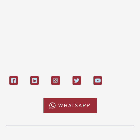
Bonifico bancario:
L'Africa Chiama ODV
IT84P085 1924303000000026897
Bollettino postale sul conto n°
27408053
WHATSAPP