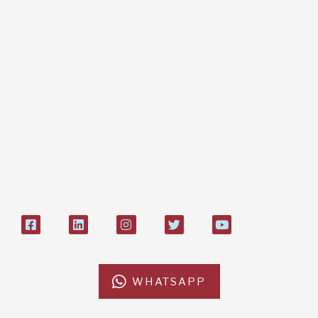
Dona online con carta di credito,
paypal, bonifico
Bonifico bancario:
L'Africa Chiama ODV
IT84P085 1924303000000026897
Bollettino postale sul conto n°
27408053
WHATSAPP