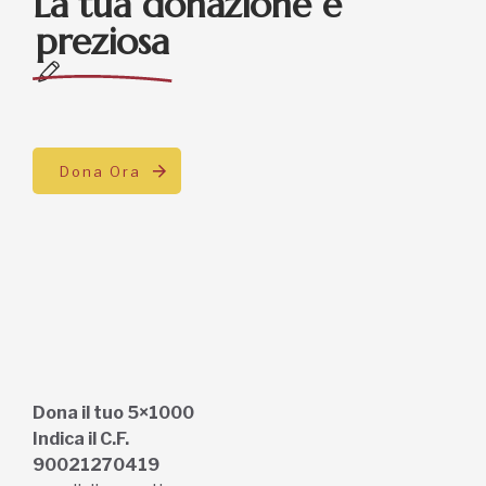
La tua donazione è
preziosa
Dona Ora
Dona il tuo 5×1000
Indica il C.F.
90021270419