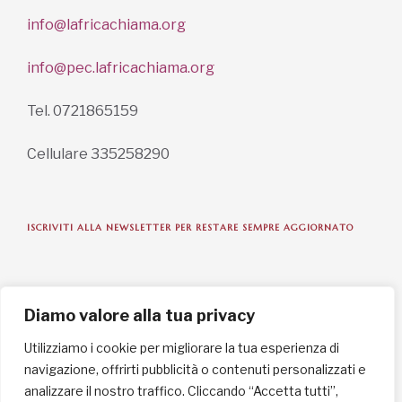
info@lafricachiama.org
info@pec.lafricachiama.org
Tel. 0721865159
Cellulare 335258290
ISCRIVITI ALLA NEWSLETTER PER RESTARE SEMPRE AGGIORNATO
ISCRIVITI ORA
Diamo valore alla tua privacy
Utilizziamo i cookie per migliorare la tua esperienza di
navigazione, offrirti pubblicità o contenuti personalizzati e
INFORMAZIONI SULLA PRIVACY
analizzare il nostro traffico. Cliccando “Accetta tutti”,