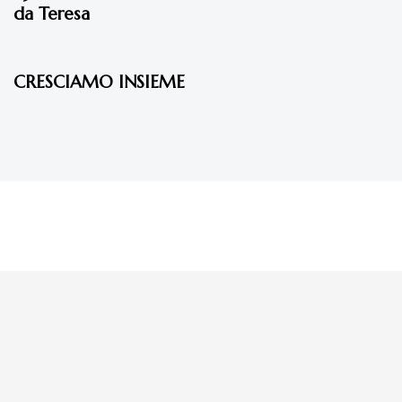
da Teresa
7 anni fa
Articoli
CRESCIAMO INSIEME
La tua donazione è
preziosa