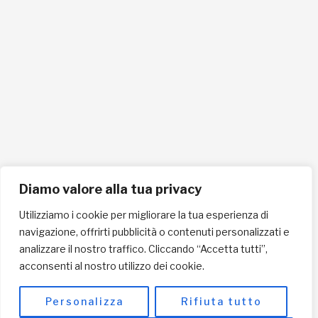
Tel. 0721865159
Cellulare 335258290
ISCRIVITI ALLA NEWSLETTER PER RESTARE SEMPRE AGGIORNATO
ISCRIVITI ORA
Diamo valore alla tua privacy
Utilizziamo i cookie per migliorare la tua esperienza di
navigazione, offrirti pubblicità o contenuti personalizzati e
INFORMAZIONI SULLA PRIVACY
analizzare il nostro traffico. Cliccando “Accetta tutti”,
acconsenti al nostro utilizzo dei cookie.
English / USD
© Copyright 2025 L'Africa Chiama ODV All rights reserved
Personalizza
Rifiuta tutto
-
made by I-IMAGE