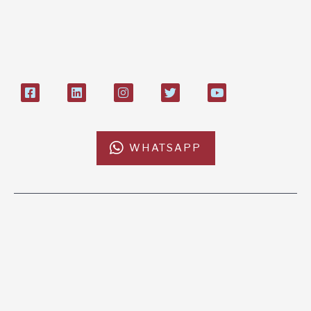
Bollettino postale sul conto n°
27408053
WHATSAPP
L'AFRICACHIAMA
SOSTIENICI
Mission
Donazione