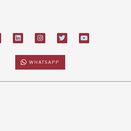
di 21.000
WHATSAPP
CONTATTI
ISCRIVITI ALLA NEWSL
L’Africa Chiama ODV
ISCRIVIT