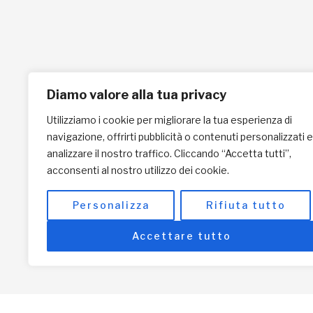
Kenya
5x1000
Tanzania
Lasciti Testamentari
Zambia
Sostegno a Distanza
News & Eventi
Regali Solidali
Diamo valore alla tua privacy
Utilizziamo i cookie per migliorare la tua esperienza di
navigazione, offrirti pubblicità o contenuti personalizzati e
analizzare il nostro traffico. Cliccando “Accetta tutti”,
acconsenti al nostro utilizzo dei cookie.
Personalizza
Rifiuta tutto
Accettare tutto
© Copyright 2
English / USD