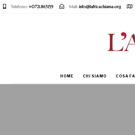
Telefono:
+0721.865159
Mail:
info@lafricachiama.org
Type and hit enter
HOME
CHI SIAMO
COSA F