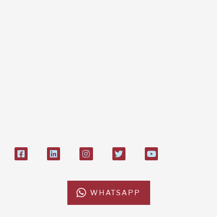
Dona online con carta di credito,
paypal, bonifico
Bonifico bancario:
L'Africa Chiama ODV
IT84P085 1924303000000026897
Bollettino postale sul conto n°
27408053
WHATSAPP