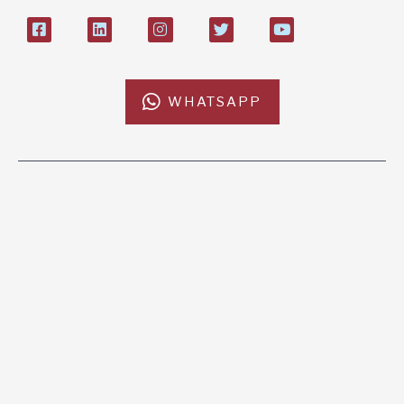
WHATSAPP
L'AFRICACHIAMA
SOSTIENICI
Mission
Donazione
Kenya
5x1000
Tanzania
Lasciti Testamentari
Zambia
Sostegno a Distanza