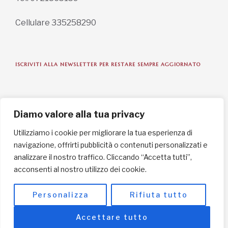
Cellulare 335258290
ISCRIVITI ALLA NEWSLETTER PER RESTARE SEMPRE AGGIORNATO
ISCRIVITI ORA
Diamo valore alla tua privacy
Utilizziamo i cookie per migliorare la tua esperienza di
navigazione, offrirti pubblicità o contenuti personalizzati e
INFORMAZIONI SULLA PRIVACY
analizzare il nostro traffico. Cliccando “Accetta tutti”,
acconsenti al nostro utilizzo dei cookie.
English / USD
© Copyright 2025 L'Africa Chiama ODV All rights reserved
Personalizza
Rifiuta tutto
-
made by I-IMAGE
Accettare tutto