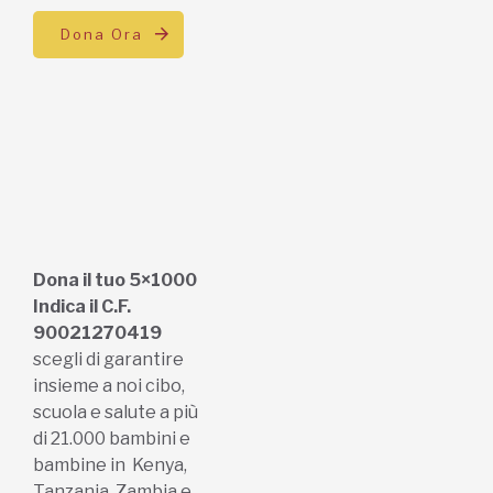
Dona Ora
Dona il tuo 5×1000
Indica il C.F.
90021270419
scegli di garantire
insieme a noi cibo,
scuola e salute a più
di 21.000 bambini e
bambine in Kenya,
Tanzania, Zambia e