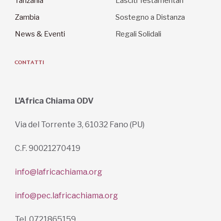
Tanzania
Lasciti Testamentari
Zambia
Sostegno a Distanza
News & Eventi
Regali Solidali
CONTATTI
L’Africa Chiama ODV
Via del Torrente 3, 61032 Fano (PU)
C.F. 90021270419
info@lafricachiama.org
info@pec.lafricachiama.org
Tel. 0721865159