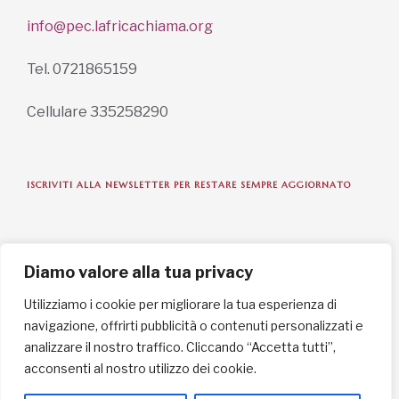
info@pec.lafricachiama.org
Tel. 0721865159
Cellulare 335258290
ISCRIVITI ALLA NEWSLETTER PER RESTARE SEMPRE AGGIORNATO
ISCRIVITI ORA
Diamo valore alla tua privacy
Utilizziamo i cookie per migliorare la tua esperienza di
navigazione, offrirti pubblicità o contenuti personalizzati e
INFORMAZIONI SULLA PRIVACY
analizzare il nostro traffico. Cliccando “Accetta tutti”,
acconsenti al nostro utilizzo dei cookie.
English / USD