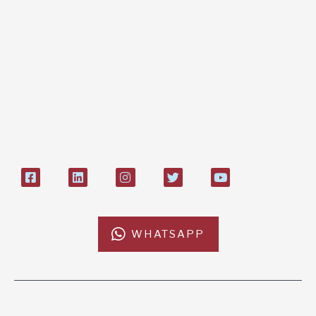
Bonifico bancario:
L'Africa Chiama ODV
IT84P085 1924303000000026897
Bollettino postale sul conto n°
27408053
WHATSAPP