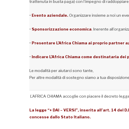
trattenuta in busta paga) con l’impegno di raddoppiare 
•
Evento aziendale.
Organizzare insieme a noi un even
•
Sponsorizzazione economica
.
Inerente all’organiz
•
Presentare L’Africa Chiama ai proprio partner az
•
Indicare L’Africa Chiama come destinataria dei p
Le modalità per aiutarci sono tante,
Per altre modalità di sostegno siamo a tua disposizion
L’AFRICA CHIAMA accoglie con piacere il decreto legge g
La legge “+ DAI – VERSI”, inserita all’art. 14 del 
concesse dallo Stato Italiano.