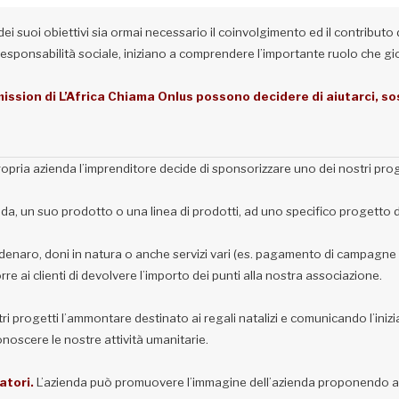
i suoi obiettivi sia ormai necessario il coinvolgimento ed il contributo di 
i responsabilità sociale, iniziano a comprendere l’importante ruolo che g
ission di L’Africa Chiama Onlus possono decidere di aiutarci, so
propria azienda l’imprenditore decide di sponsorizzare uno dei nostri prog
da, un suo prodotto o una linea di prodotti, ad uno specifico progetto di 
 denaro, doni in natura o anche servizi vari (es. pagamento di campagne pu
re ai clienti di devolvere l’importo dei punti alla nostra associazione.
ri progetti l’ammontare destinato ai regali natalizi e comunicando l’iniz
conoscere le nostre attività umanitarie.
atori.
L’azienda può promuovere l’immagine dell’azienda proponendo al 