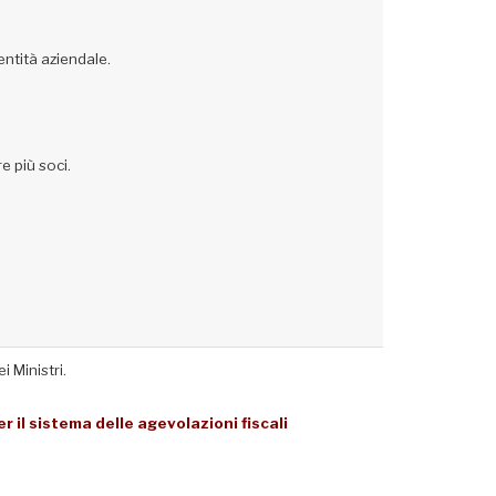
ntità aziendale.
e più soci.
 Ministri.
r il sistema delle agevolazioni fiscali