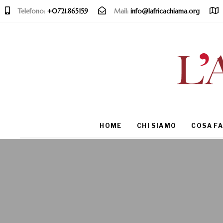
Telefono:
+0721.865159
Mail:
info@lafricachiama.org
Type and hit enter
HOME
CHI SIAMO
COSA F