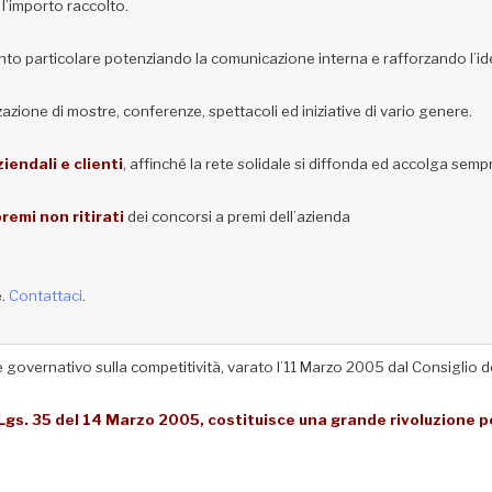
l’importo raccolto.
to particolare potenziando la comunicazione interna e rafforzando l’ide
zazione di mostre, conferenze, spettacoli ed iniziative di vario genere.
iendali e clienti
, affinché la rete solidale si diffonda ed accolga sempr
remi non ritirati
dei concorsi a premi dell’azienda
e.
Contattaci
.
overnativo sulla competitività, varato l’11 Marzo 2005 dal Consiglio dei
D.Lgs. 35 del 14 Marzo 2005, costituisce una grande rivoluzione pe