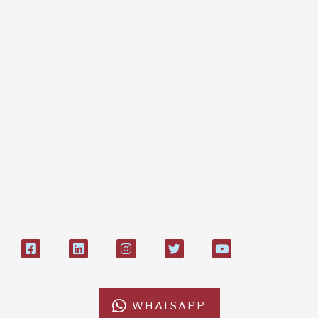
Dona online con carta di credito,
paypal, bonifico
Bonifico bancario:
L'Africa Chiama ODV
IT84P085 1924303000000026897
Bollettino postale sul conto n°
27408053
WHATSAPP