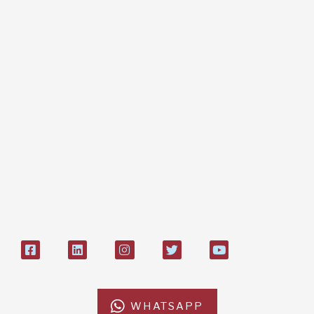
Regali e bomboniere
Dona online con carta di credito,
paypal, bonifico
Bonifico bancario:
L'Africa Chiama ODV
IT84P085 1924303000000026897
Bollettino postale sul conto n°
27408053
WHATSAPP