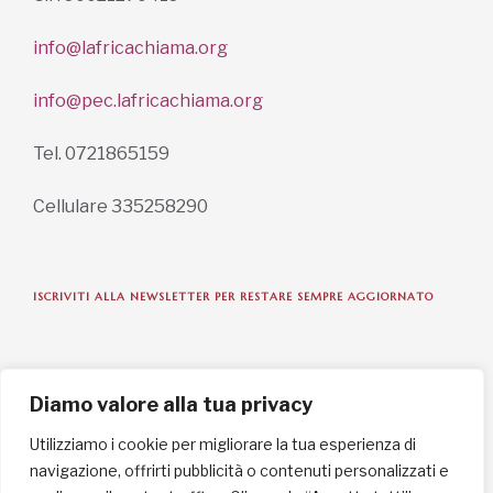
info@lafricachiama.org
info@pec.lafricachiama.org
Tel. 0721865159
Cellulare 335258290
ISCRIVITI ALLA NEWSLETTER PER RESTARE SEMPRE AGGIORNATO
ISCRIVITI ORA
Diamo valore alla tua privacy
Utilizziamo i cookie per migliorare la tua esperienza di
navigazione, offrirti pubblicità o contenuti personalizzati e
INFORMAZIONI SULLA PRIVACY