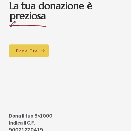
La tua donazione è
preziosa
Dona Ora
Dona il tuo 5×1000
Indica il C.F.
90021270419