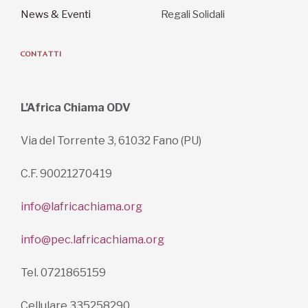
News & Eventi
Regali Solidali
CONTATTI
L’Africa Chiama ODV
Via del Torrente 3, 61032 Fano (PU)
C.F. 90021270419
info@lafricachiama.org
info@pec.lafricachiama.org
Tel. 0721865159
Cellulare 335258290