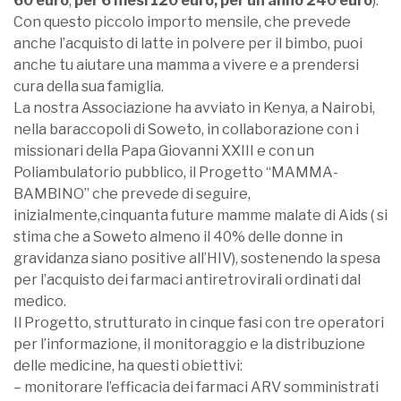
60 euro
,
per 6 mesi 120 euro, per un anno 240 euro
).
Con questo piccolo importo mensile, che prevede
anche l’acquisto di latte in polvere per il bimbo, puoi
anche tu aiutare una mamma a vivere e a prendersi
cura della sua famiglia.
La nostra Associazione ha avviato in Kenya, a Nairobi,
nella baraccopoli di Soweto, in collaborazione con i
missionari della Papa Giovanni XXIII e con un
Poliambulatorio pubblico, il Progetto “MAMMA-
BAMBINO” che prevede di seguire,
inizialmente,cinquanta future mamme malate di Aids ( si
stima che a Soweto almeno il 40% delle donne in
gravidanza siano positive all’HIV), sostenendo la spesa
per l’acquisto dei farmaci antiretrovirali ordinati dal
medico.
Il Progetto, strutturato in cinque fasi con tre operatori
per l’informazione, il monitoraggio e la distribuzione
delle medicine, ha questi obiettivi:
– monitorare l’efficacia dei farmaci ARV somministrati