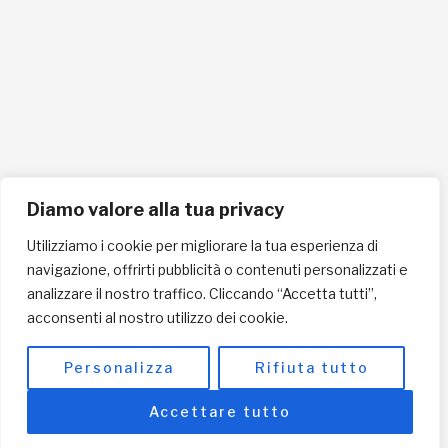
Cellulare 335258290
ISCRIVITI ALLA NEWSLETTER PER RESTARE SEMPRE AGGIORNATO
ISCRIVITI ORA
Diamo valore alla tua privacy
Utilizziamo i cookie per migliorare la tua esperienza di
navigazione, offrirti pubblicità o contenuti personalizzati e
INFORMAZIONI SULLA PRIVACY
analizzare il nostro traffico. Cliccando “Accetta tutti”,
acconsenti al nostro utilizzo dei cookie.
English / USD
© Copyright 2025 L'Africa Chiama ODV All rights reserved
Personalizza
Rifiuta tutto
-
made by I-IMAGE
Accettare tutto