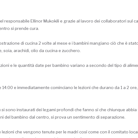
el responsabile Ellinor Mukokili e grazie al lavoro dei collaboratori s
centro si prende cura.
mostrazione di cucina 2 volte al mese e i bambini mangiano ciò che è stato 
re, soia, arachidi, olio da cucina e zucchero.
razioni e le quantità date per bambino variano a secondo del tipo di alimen
lle 14:00 e immediatamente cominciano le lezioni che durano da 1 a 2 ore,
 si sono instaurati dei legami profondi che fanno sì che chiunque abbia 
i del bambino dal centro, si prova un sentimento di separazione.
 lezioni che vengono tenute per le madri così come con il comitato locale