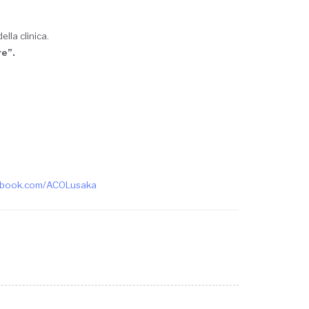
lla clinica.
re”.
book.com/ACOLusaka