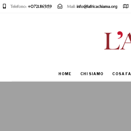
Telefono:
+0721.865159
Mail:
info@lafricachiama.org
Type and hit enter
HOME
CHI SIAMO
COSA F