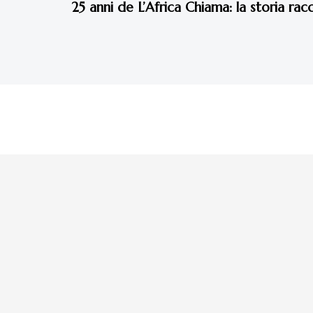
25 anni de L’Africa Chiama: la storia ra
La tua donazione è
preziosa