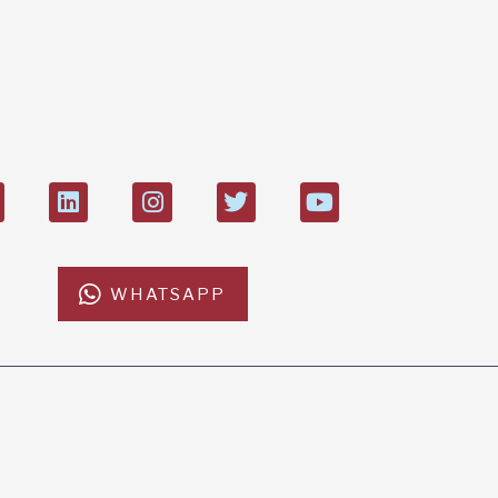
Boll
274
di 21.000
WHATSAPP
CONTATTI
ISCRIVITI ALLA NEWSL