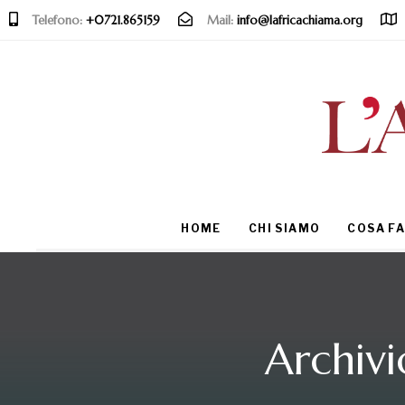
Telefono:
+0721.865159
Mail:
info@lafricachiama.org
Type and hit enter
HOME
CHI SIAMO
COSA F
Archivi