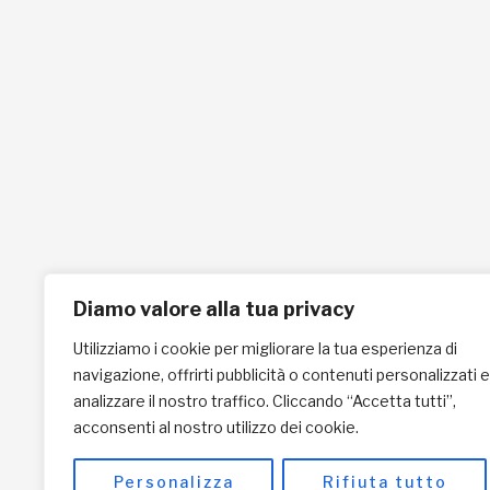
Mission
Donazione
Kenya
5x1000
Tanzania
Lasciti Testamentari
Zambia
Sostegno a Distanza
News & Eventi
Regali Solidali
Diamo valore alla tua privacy
Utilizziamo i cookie per migliorare la tua esperienza di
navigazione, offrirti pubblicità o contenuti personalizzati e
analizzare il nostro traffico. Cliccando “Accetta tutti”,
acconsenti al nostro utilizzo dei cookie.
Personalizza
Rifiuta tutto